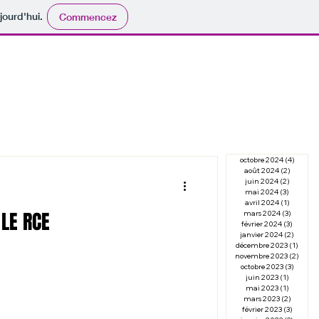
jourd'hui.
Commencez
 événements
Les sections
Inscription
More
octobre 2024
(4)
4 posts
août 2024
(2)
2 posts
juin 2024
(2)
2 posts
mai 2024
(3)
3 posts
avril 2024
(1)
1 post
LE RCE
mars 2024
(3)
3 posts
février 2024
(3)
3 posts
janvier 2024
(2)
2 posts
décembre 2023
(1)
1 post
novembre 2023
(2)
2 post
octobre 2023
(3)
3 posts
juin 2023
(1)
1 post
mai 2023
(1)
1 post
mars 2023
(2)
2 posts
février 2023
(3)
3 posts